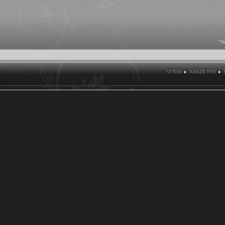
"W
O NAS
♦
NASZE PSY
♦