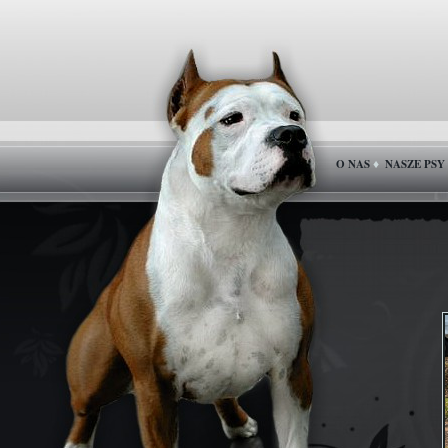
O NAS
NASZE PSY
♦