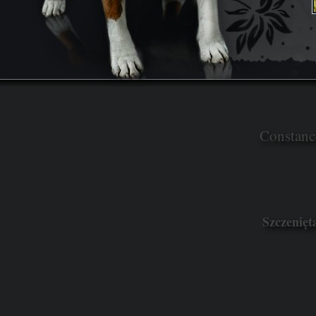
Constan
Szczenięt