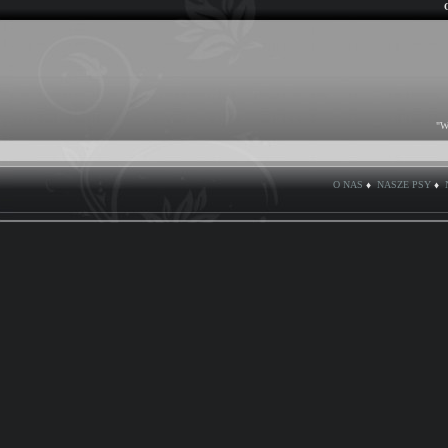
"W
O NAS
♦
NASZE PSY
♦