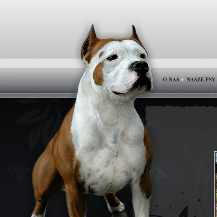
O NAS
NASZE PSY
♦